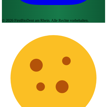
© 2026 FirstBioDent am Rhein. Alle Rechte vorbehalten.