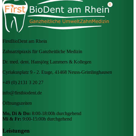
FirstBioDent am Rhein
Zahnarztpraxis für Ganzheitliche Medizin
Dr. med. dent. Hansjörg Lammers & Kollegen
Cyriakusplatz 9 - 2. Etage, 41468 Neuss-Grimlinghausen
+49 (0) 2131 3 20 27
info@firstbiodent.de
Öffnungszeiten
Mo, Di & Do:
8:00-18:00h durchgehend
Mi & Fr:
9:00-15:00h durchgehend
Leistungen