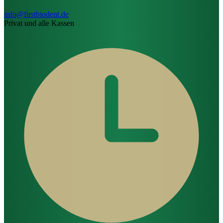
info@firstbiodent.de
Privat und alle Kassen